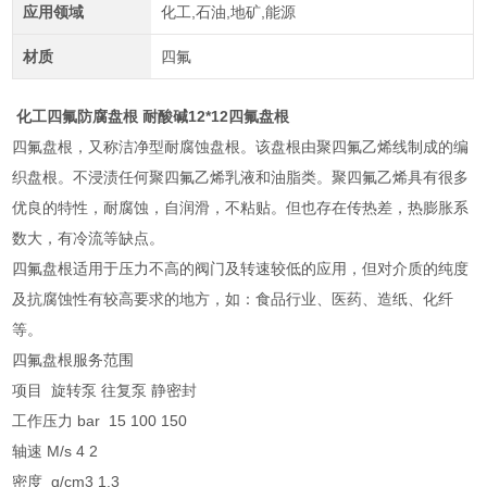
应用领域
化工,石油,地矿,能源
材质
四氟
化工四氟防腐盘根 耐酸碱12*12四氟盘根
四氟盘根，又称洁净型耐腐蚀盘根。该盘根由聚四氟乙烯线制成的编
织盘根。不浸渍任何聚四氟乙烯乳液和油脂类。聚四氟乙烯具有很多
优良的特性，耐腐蚀，自润滑，不粘贴。但也存在传热差，热膨胀系
数大，有冷流等缺点。
四氟盘根适用于压力不高的阀门及转速较低的应用，但对介质的纯度
及抗腐蚀性有较高要求的地方，如：食品行业、医药、造纸、化纤
等。
四氟盘根服务范围
项目 旋转泵 往复泵 静密封
工作压力 bar 15 100 150
轴速 M/s 4 2
密度 g/cm3 1.3