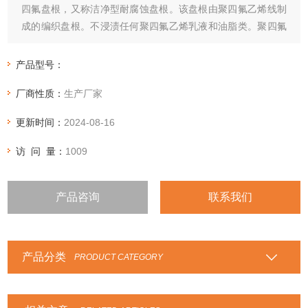
四氟盘根，又称洁净型耐腐蚀盘根。该盘根由聚四氟乙烯线制
成的编织盘根。不浸渍任何聚四氟乙烯乳液和油脂类。聚四氟
乙烯具有很多优良的特性，耐腐蚀，自润滑，不粘贴。但也存
在传热差，热膨胀系数大，有冷流等缺点。
产品型号：
厂商性质：
生产厂家
更新时间：
2024-08-16
访 问 量：
1009
产品咨询
联系我们
产品分类
PRODUCT CATEGORY