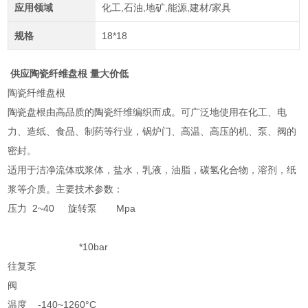
应用领域
化工,石油,地矿,能源,建材/家具
规格
18*18
供应陶瓷纤维盘根 量大价低
陶瓷纤维盘根
陶瓷盘根由高品质的陶瓷纤维编织而成。可广泛地使用在化工、电
力、造纸、食品、制药等行业，锅炉门、高温、高压的机、泵、阀的
密封。
适用于洁净流体或浆体，盐水，乳液，油脂，碳氢化合物，溶剂，纸
浆等介质。主要技术参数：
压力 2~40 旋转泵 Mpa
*10bar
往复泵
阀
温度 -140~1260°C