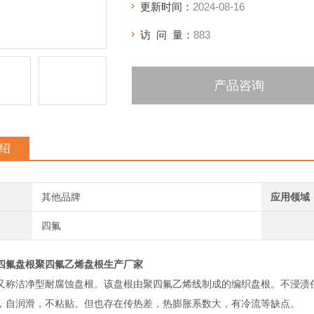
更新时间：
2024-08-16
访 问 量：
883
产品咨询
绍
其他品牌
应用领域
四氟
四氟盘根聚四氟乙烯盘根生产厂家
又称洁净型耐腐蚀盘根。该盘根由聚四氟乙烯线制成的编织盘根。不浸渍
，自润滑，不粘贴。但也存在传热差，热膨胀系数大，有冷流等缺点。