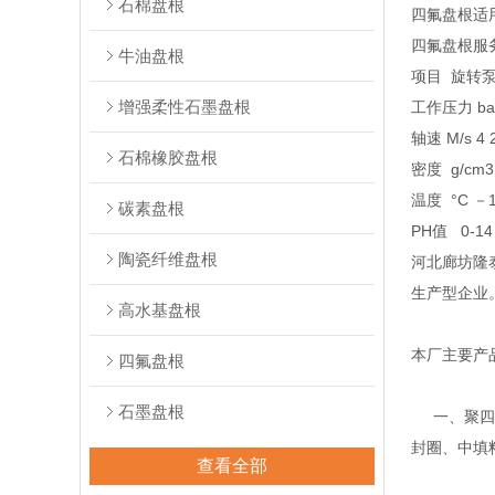
石棉盘根
四氟盘根适
四氟盘根服
牛油盘根
项目 旋转泵
增强柔性石墨盘根
工作压力 bar
轴速 M/s 4 
石棉橡胶盘根
密度 g/cm3 
温度 °C －1
碳素盘根
PH值 0-14
陶瓷纤维盘根
河北廊坊隆
生产型企业
高水基盘根
本厂主要产
四氟盘根
石墨盘根
一、聚四氟
封圈、中填
查看全部