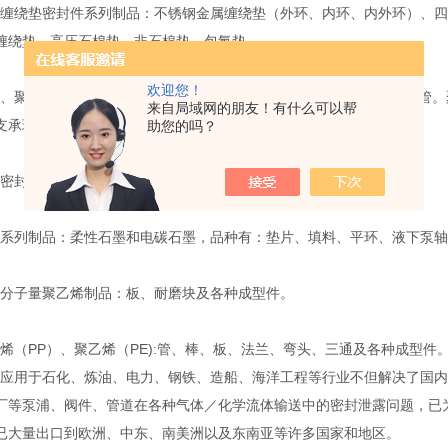
绕垫密封件系列制品：不锈钢金属缠绕垫（外环、内环、内外环）、四
缠绕垫、高压石棉垫、非石棉垫、包氟垫。
欢迎您！
聚甲醛系列制品：1010尼龙和MC尼龙两大类，品种有：棒、板、管。
来自局域网的朋友！有什么可以帮
支承环及各种成型件。
助您的吗？
封件系列制品：氟橡胶、丁晴胶、耐油胶、硅橡胶。
列制品：柔性石墨和电碳石墨，品种有：垫片、填料、平环、液下泵轴
子量聚乙烯制品：板、耐磨块及各种成型件。
（PP）、聚乙烯（PE):管、棒、板、法兰、弯头、三通及各种成型件
用于石化、炼油、电力、钢铁、造船、海洋工程等行业不但解决了国内
厂等泵浦、阀件、管道在各种气体／化学流体输送中的密封泄露问题，已
已大量出口到欧洲、中东、南美洲以及东南亚等许多国家和地区。