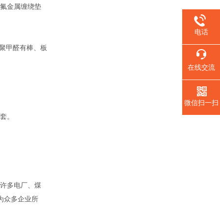
氟金属缠绕垫
电话
聚甲醛有棒、板
在线交流
微信扫一扫
套。
。
许多电厂、煤
为众多企业所