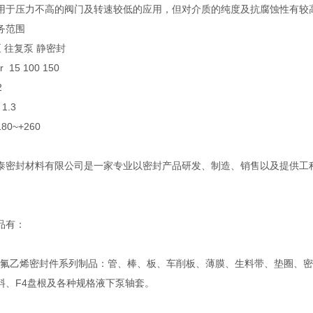
用于压力不高的阀门及转速较低的应用，但对介质的纯度及抗腐蚀性有较
务范围
 往复泵 静密封
 15 100 150
2
1.3
80~+260
泰密封材料有限公司是一家专业以密封产品研发、制造、销售以及提供工
。
品有：
乙烯密封件系列制品：管、棒、板、车削板、薄膜、生料带、垫圈、密
料、F4盘根及各种规格液下泵轴套。