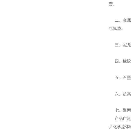
套。
二、金属缠
包氟垫。
三、尼龙、
四、橡胶密
五、石墨系
六、超高分
七、聚丙烯
产品广泛应
／化学流体