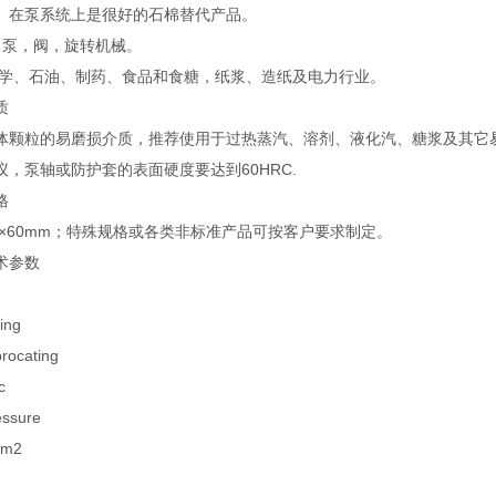
。在泵系统上是很好的石棉替代产品。
泵，阀，旋转机械。
学、石油、制药、食品和食糖，纸浆、造纸及电力行业。
质
体颗粒的易磨损介质，推荐使用于过热蒸汽、溶剂、液化汽、糖浆及其它
议，泵轴或防护套的表面硬度要达到60HRC.
格
-60×60mm；特殊规格或各类非标准产品可按客户要求制定。
术参数
ing
ocating
c
sure
cm2