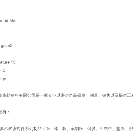
peed M/s
 g/cm3
ture °C
0°C
nge
泰密封材料有限公司是一家专业以密封产品研发、制造、销售以及提供工
品有：
乙烯密封件系列制品：管、棒、板、车削板、薄膜、生料带、垫圈、密封