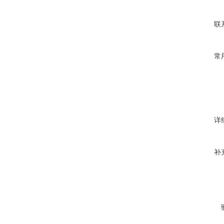
联
常
详
补