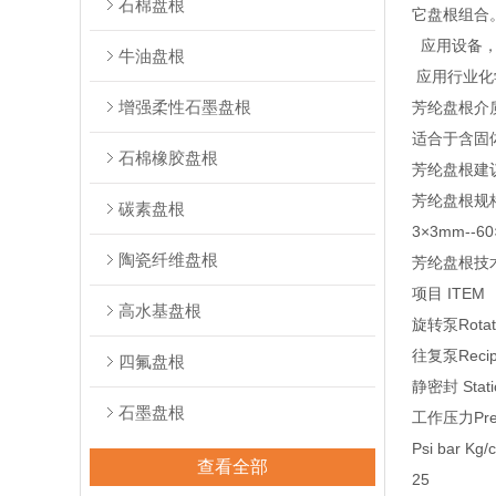
石棉盘根
它盘根组合
应用设备，
牛油盘根
应用行业化
增强柔性石墨盘根
芳纶盘根介
适合于含固
石棉橡胶盘根
芳纶盘根建
芳纶盘根规
碳素盘根
3×3mm-
陶瓷纤维盘根
芳纶盘根技
项目 ITEM
高水基盘根
旋转泵Rotat
往复泵Recipr
四氟盘根
静密封 Stati
石墨盘根
工作压力Pres
Psi bar Kg/
查看全部
25