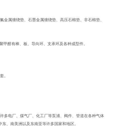
氟金属缠绕垫、石墨金属缠绕垫、高压石棉垫、非石棉垫、
。聚甲醛有棒、板、导向环、支承环及各种成型件。
套。
。
许多电厂、煤气厂、化工厂等泵浦、阀件、管道在各种气体
、中东、南美洲以及东南亚等许多国家和地区。