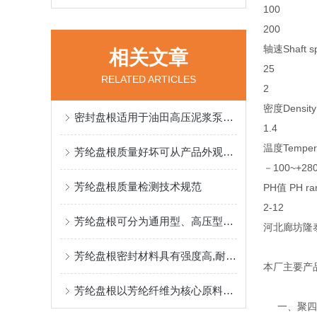
100
200
轴速Shaft s
相关文章
25
RELATED ARTICLES
2
密度Density
密封盘根适用于油田高压泥浆泵，煤矿井下液压支架的盘根
1.4
温度Tempera
芳纶盘根质量好坏可从产品外观材质尺寸精度性能和品牌来入手
－100~+28
芳纶盘根质量检测技术规范
PH值 PH ra
2-12
芳纶盘根可分为通用型、高压型及耐腐蚀型三大类别
河北廊坊隆
芳纶盘根密封材料具有强度高,耐磨耗性好
本厂主要产
芳纶盘根以芳纶纤维为核心原料，通过特殊编织工艺形成致密结构
一、聚四氟