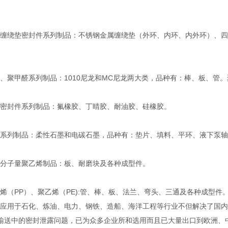
绕垫密封件系列制品：不锈钢金属缠绕垫（外环、内环、内外环）、四
聚甲醛系列制品：1010尼龙和MC尼龙两大类，品种有：棒、板、管
封件系列制品：氟橡胶、丁晴胶、耐油胶、硅橡胶。
列制品：柔性石墨和电碳石墨，品种有：垫片、填料、平环、液下泵轴
子量聚乙烯制品：板、耐磨块及各种成型件。
（PP）、聚乙烯（PE):管、棒、板、法兰、弯头、三通及各种成型件
用于石化、炼油、电力、钢铁、造船、海洋工程等行业不但解决了国内
输送中的密封泄露问题，已为众多企业所和选用而且已大量出口到欧洲