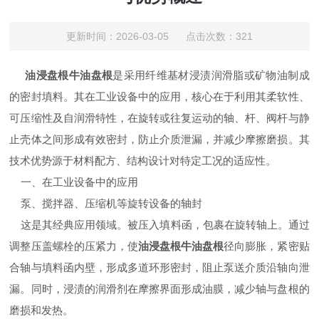
更新时间：2026-03-05 点击次数：321
油浸盘根牛油盘根
是采用纤维基材浸渍润滑脂或矿物油制成
的密封填料。其在工业设备中的应用，核心在于利用其柔软性、
可压缩性及自润滑特性，在旋转或往复运动的轴、杆、阀杆与静
止壳体之间形成有效密封，防止介质泄漏，并减少摩擦磨损。其
技术优势源于材料配方、结构设计对特定工况的适应性。
一、在工业设备中的应用
泵、搅拌器、压缩机等旋转设备的轴封
这是其经典应用领域。被压入填料函，包裹在旋转轴上。通过
调整压盖螺栓的压紧力，使
油浸盘根牛油盘根
径向膨胀，紧密贴
合轴与填料函内壁，形成多道环形密封，阻止泵送介质沿轴向泄
漏。同时，浸渍的润滑剂在摩擦界面形成油膜，减少轴与盘根的
磨损和发热。