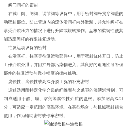
阀门阀杆的密封
在截止阀、闸阀、调节阀等设备中，用于密封阀杆贯穿阀盖的
动密封部位。防止管道内的流体沿阀杆向外泄漏，并允许阀杆在
承受介质压力的情况下进行升降或旋转操作。盘根的柔韧性使其
能适应阀杆的有限往复运动。
往复运动设备的密封
在活塞杆、柱塞等往复运动部件中，用于密封缸体开口，防止
工作介质外泄，并阻挡外部污染物进入。其良好的追随性可补偿
部件的往复运动与微小幅度的径向跳动。
腐蚀性、磨蚀性或高温介质工况的补充密封
通过选用耐特定化学介质的纤维和与之兼容的浸渍润滑剂，可
制成适用于酸、碱、溶剂等腐蚀性介质的盘根。添加耐高温组
分，可适应一定范围的高温环境。在某些场合，与机械密封组合
使用，作为辅助密封或停车密封。