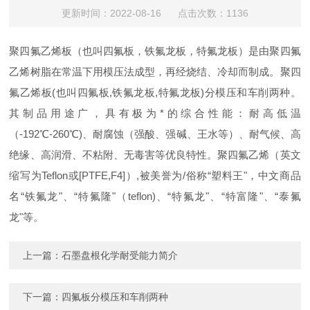
更新时间：2022-08-16 点击次数：1136
聚四氟乙烯板（也叫四氟板，铁氟龙板，特氟龙板）是由聚四氟
乙烯树脂在常温下用模压法成型，再经烧结、冷却而制成。
聚四
氟乙烯板(也叫四氟板,铁氟龙板,特氟龙板)分模压和车削两种。
其制品用途广，具有极为*的综合性能：耐高低温
（-192℃-260℃)、耐腐蚀（强酸、强碱、
王水
等）、耐气候、高
绝缘、高润滑、不粘附、无毒害等优良特性。聚四氟乙烯（英文
缩写为Teflon或[PTFE,F4]）,被美誉为/俗称“塑料王"，中文商品
名“铁氟龙"、“特氟隆"（teflon)、“特氟龙"、“特富隆"、“泰氟
龙"等。
上一篇：
石墨盘根化学耐受能力简介
下一篇：
四氟板分模压和车削两种